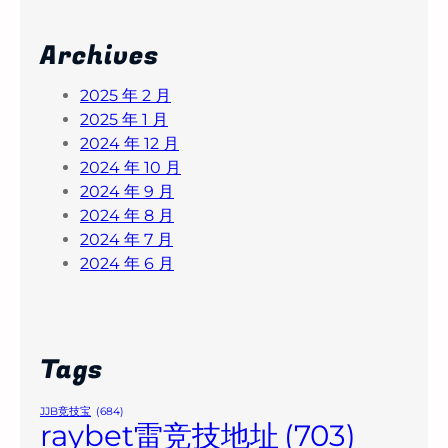
Archives
2025 年 2 月
2025 年 1 月
2024 年 12 月
2024 年 10 月
2024 年 9 月
2024 年 8 月
2024 年 7 月
2024 年 6 月
Tags
JJB竞技宝
(684)
raybet雷竞技地址
(703)