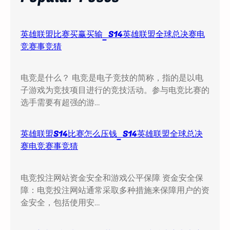
h
英雄联盟比赛买赢买输_S14英雄联盟全球总决赛电
竞赛事竞猜
电竞是什么？ 电竞是电子竞技的简称，指的是以电
子游戏为竞技项目进行的竞技活动。参与电竞比赛的
选手需要有超强的游…
英雄联盟S14比赛怎么压钱_S14英雄联盟全球总决
赛电竞赛事竞猜
电竞投注网站资金安全和游戏公平保障 资金安全保
障：电竞投注网站通常采取多种措施来保障用户的资
金安全，包括使用安…