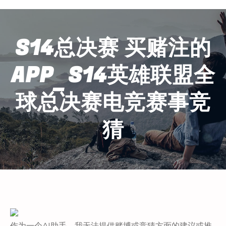
S14总决赛 买赌注的
APP_S14英雄联盟全
球总决赛电竞赛事竞
猜
作为一个AI助手，我无法提供赌博或竞猜方面的建议或推