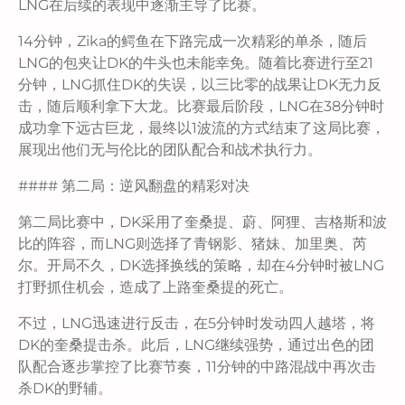
LNG在后续的表现中逐渐主导了比赛。
14分钟，Zika的鳄鱼在下路完成一次精彩的单杀，随后
LNG的包夹让DK的牛头也未能幸免。随着比赛进行至21
分钟，LNG抓住DK的失误，以三比零的战果让DK无力反
击，随后顺利拿下大龙。比赛最后阶段，LNG在38分钟时
成功拿下远古巨龙，最终以1波流的方式结束了这局比赛，
展现出他们无与伦比的团队配合和战术执行力。
#### 第二局：逆风翻盘的精彩对决
第二局比赛中，DK采用了奎桑提、蔚、阿狸、吉格斯和波
比的阵容，而LNG则选择了青钢影、猪妹、加里奥、芮
尔。开局不久，DK选择换线的策略，却在4分钟时被LNG
打野抓住机会，造成了上路奎桑提的死亡。
不过，LNG迅速进行反击，在5分钟时发动四人越塔，将
DK的奎桑提击杀。此后，LNG继续强势，通过出色的团
队配合逐步掌控了比赛节奏，11分钟的中路混战中再次击
杀DK的野辅。