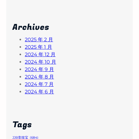
Archives
2025 年 2 月
2025 年 1 月
2024 年 12 月
2024 年 10 月
2024 年 9 月
2024 年 8 月
2024 年 7 月
2024 年 6 月
Tags
JJB竞技宝
(684)