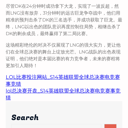
尽管DK在24分钟时成功拿下大龙，实现了一波反超，然
而LNG没有放弃，31分钟时的远古巨龙争夺战中，他们用
精准的预判击杀了DK的三名选手，并成功获取了巨龙。最
终，LNG以出色的团队意识再度控制住局势，相继击杀了
DK的剩余成员，最终赢得了第二局比赛。
这场精彩绝伦的对决不仅展现了LNG的强大实力，更让他
们在全球总决赛的舞台上绽放光芒。LNG战队的出色表现
证明，他们绝对是本届比赛的有力竞争者，未来的赛程将
更加引人期待！
LOL比赛投注网站_S14英雄联盟全球总决赛电竞赛
事竞猜
lol总决赛开盘_S14英雄联盟全球总决赛电竞赛事竞
猜
Search
S