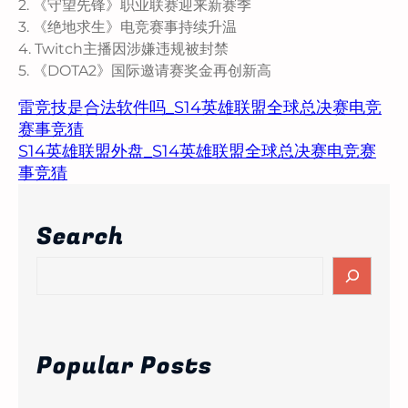
2. 《守望先锋》职业联赛迎来新赛季
3. 《绝地求生》电竞赛事持续升温
4. Twitch主播因涉嫌违规被封禁
5. 《DOTA2》国际邀请赛奖金再创新高
雷竞技是合法软件吗_S14英雄联盟全球总决赛电竞
赛事竞猜
S14英雄联盟外盘_S14英雄联盟全球总决赛电竞赛
事竞猜
Search
S
e
a
r
c
Popular Posts
h