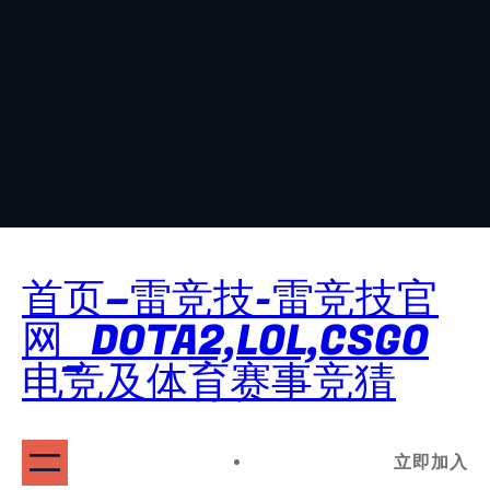
首页–雷竞技-雷竞技官
网_DOTA2,LOL,CSGO
电竞及体育赛事竞猜
立即加入