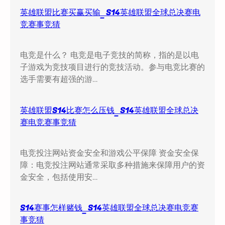
英雄联盟比赛买赢买输_S14英雄联盟全球总决赛电
竞赛事竞猜
电竞是什么？ 电竞是电子竞技的简称，指的是以电
子游戏为竞技项目进行的竞技活动。参与电竞比赛的
选手需要有超强的游…
英雄联盟S14比赛怎么压钱_S14英雄联盟全球总决
赛电竞赛事竞猜
电竞投注网站资金安全和游戏公平保障 资金安全保
障：电竞投注网站通常采取多种措施来保障用户的资
金安全，包括使用安…
S14赛事怎样赌钱_S14英雄联盟全球总决赛电竞赛
事竞猜