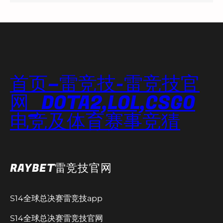
首页–雷竞技-雷竞技官
网_DOTA2,LOL,CSGO
电竞及体育赛事竞猜
RAYBET雷竞技官网
S14全球总决赛雷竞技app
S14全球总决赛雷竞技官网